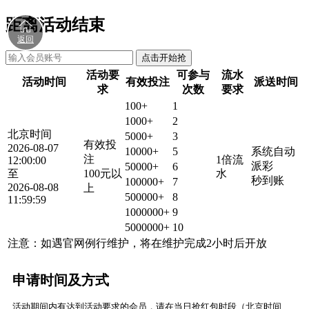
距离活动结束
返回
点击开始抢
活动要
可参与
流水
活动时间
有效投注
派送时间
求
次数
要求
100+
1
1000+
2
北京时间
5000+
3
有效投
2026-08-07
10000+
5
系统自动
注
1倍流
12:00:00
派彩
50000+
6
至
100元以
水
秒到账
100000+
7
2026-08-08
上
500000+
8
11:59:59
1000000+
9
5000000+
10
注意：如遇官网例行维护，将在维护完成2小时后开放
申请时间及方式
活动期间内有达到活动要求的会员，请在当日抢红包时段（北京时间