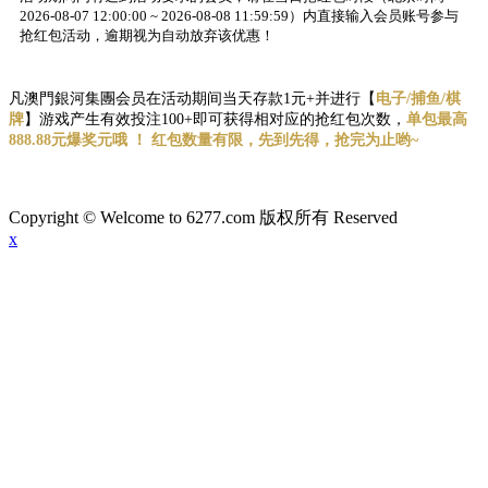
2026-08-07 12:00:00 ~ 2026-08-08 11:59:59）内直接输入会员账号参与
抢红包活动，逾期视为自动放弃该优惠！
凡澳門銀河集團会员在活动期间当天存款1元+并进行【
电子/捕鱼/棋
牌
】游戏产生有效投注100+即可获得相对应的抢红包次数，
单包最高
888.88元爆奖元哦 ！ 红包数量有限，先到先得，抢完为止哟~
Copyright © Welcome to 6277.com 版权所有 Reserved
x